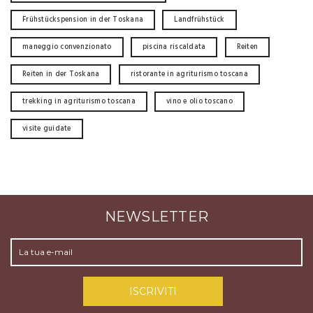
Frühstückspension in der Toskana
Landfrühstück
maneggio convenzionato
piscina riscaldata
Reiten
Reiten in der Toskana
ristorante in agriturismo toscana
trekking in agriturismo toscana
vino e olio toscano
visite guidate
NEWSLETTER