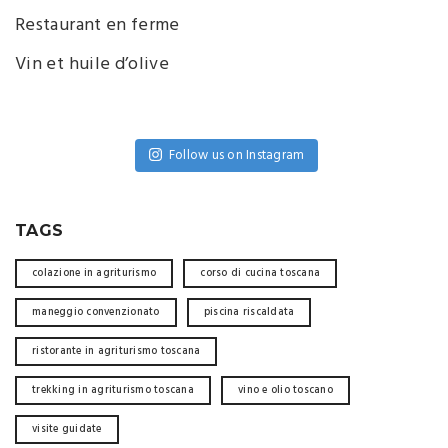
Restaurant en ferme
Vin et huile d’olive
Follow us on Instagram
TAGS
colazione in agriturismo
corso di cucina toscana
maneggio convenzionato
piscina riscaldata
ristorante in agriturismo toscana
trekking in agriturismo toscana
vino e olio toscano
visite guidate