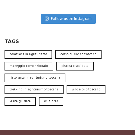
Follow us on Instagram
TAGS
colazione in agriturismo
corso di cucina toscana
maneggio convenzionato
piscina riscaldata
ristorante in agriturismo toscana
trekking in agriturismo toscana
vino e olio toscano
visite guidate
wi-fi area